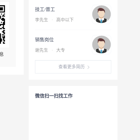
技工/普工
李先生
·
高中以下
销售岗位
谢先生
·
大专
息
查看更多简历
微信扫一扫找工作