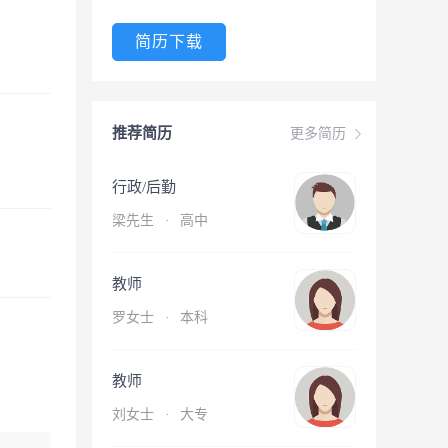
简历下载
推荐简历
更多简历
行政/后勤
梁先生
·
高中
教师
罗女士
·
本科
教师
刘女士
·
大专